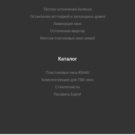
Тёплое остекление балкона
Остекление коттеджей и загородных домов
Ламинация окон
Остекление квартир
Монтаж платиковых окон зимой
Каталог
Пластиковые окна REHAU
Комплектующие для ПВХ окон
Стеклопакеты
Профиль Exprof