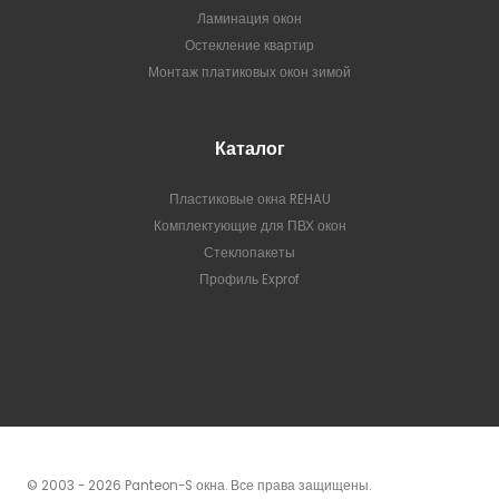
Ламинация окон
Остекление квартир
Монтаж платиковых окон зимой
Каталог
Пластиковые окна REHAU
Комплектующие для ПВХ окон
Стеклопакеты
Профиль Exprof
© 2003 - 2026 Panteon-S окна. Все права защищены.